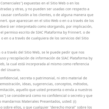
Comerciales") expuestas en el Sitio Web o en los
stradas y otras, y no pueden ser usadas con respecto a
 causar confusión a los clientes, o de alguna manera que
ert. que aparezcan en el sitio Web o en o a través de los
deberá ser interpretado como otorgando, por implicación,
el permiso escrito de SIAC Plataforma by Frinnert. o de
en o a través de cualquiera de los servicios del Sitio
n o a través del Sitio Web, se le puede pedir que nos
e uso y recopilación de información de SIAC Plataforma by
 Web, la cual está incorporada al mismo como referencia
 del Usuario.
fidencial, secreta o patrimonial, ni otro material de
 demostración, ideas, sugerencias, conceptos, métodos,
imitación, aquello que usted presenta o envía a nuestros
dos") se considerará como no confidencial o secreto y que
o mandarnos Materiales Presentados, usted: (i)
 sobre ellos, y que cualquier "derecho moral" sobre los