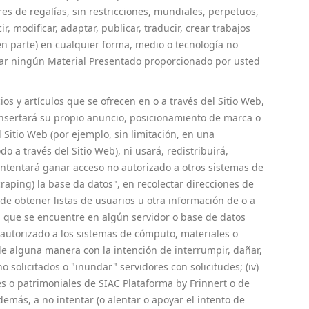
res de regalías, sin restricciones, mundiales, perpetuos,
, modificar, adaptar, publicar, traducir, crear trabajos
 en parte) en cualquier forma, medio o tecnología no
var ningún Material Presentado proporcionado por usted
os y artículos que se ofrecen en o a través del Sitio Web,
 insertará su propio anuncio, posicionamiento de marca o
 Sitio Web (por ejemplo, sin limitación, en una
 a través del Sitio Web), ni usará, redistribuirá,
 intentará ganar acceso no autorizado a otros sistemas de
scraping) la base da datos", en recolectar direcciones de
de obtener listas de usuarios u otra información de o a
ión que se encuentre en algún servidor o base de datos
no autorizado a los sistemas de cómputo, materiales o
b de alguna manera con la intención de interrumpir, dañar,
 solicitados o "inundar" servidores con solicitudes; (iv)
les o patrimoniales de SIAC Plataforma by Frinnert o de
además, a no intentar (o alentar o apoyar el intento de