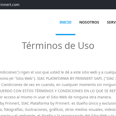
rinnert.com
INICIO
NOSOTROS
SERV
Términos de Uso
ndiciones") rigen el uso que usted le dé a este sitio web y a cualqu
 mismo (el "Sitio Web"). SIAC PLATAFORMA BY FRINNERT SAPI. ("SIA
 Condiciones de vez en cuando, en cualquier momento sin ninguna n
CUERDO CON ESTOS TÉRMINOS Y CONDICIONES EN LO QUE SE REFIER
r acceso al mismo ni usar el Sitio Web de ninguna otra manera.
 Frinnert, SIAC Plataforma by Frinnert. es dueño único y exclusivo,
 fotografías, ilustraciones, gráficos, otros medios visuales, videos,
specto y el ambiente, el diseño y la organización del Sitio Web y la