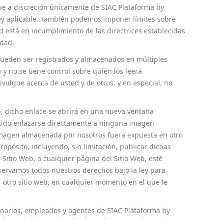
 que a discreción únicamente de SIAC Plataforma by
 ley aplicable. También podemos imponer límites sobre
ted está en incumplimiento de las directrices establecidas
idad.
 pueden ser registrados y almacenados en múltiples
y no se tiene control sobre quién los leerá
vulgue acerca de usted y de otros, y en especial, no
eb, dicho enlace se abrirá en una nueva ventana
itido enlazarse directamente a ninguna imagen
 imagen almacenada por nosotros fuera expuesta en otro
opósito, incluyendo, sin limitación, publicar dichas
 Sitio Web, o cualquier página del Sitio Web, esté
servamos todos nuestros derechos bajo la ley para
r otro sitio web, en cualquier momento en el que le
cionarios, empleados y agentes de SIAC Plataforma by