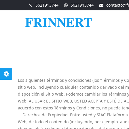
5621913744
5621913744
contacto@f
FRINNERT
Los siguientes términos y condiciones (los "Términos y Co
sitio web, incluyendo cualquier contenido derivado del
disposición el Sitio Web. Podemos cambiar los Términos y
Web. AL USAR EL SITIO WEB, USTED ACEPTA Y ESTÉ DE A
acuerdo con estos Términos y Condiciones, no puede tene
1. Derechos de Propiedad. Entre usted y SIAC Plataforma by
Web, de todo el contenido (incluyendo, por ejemplo, audio,
choque, etc.), códigos, datos y materiales del mismo, el a