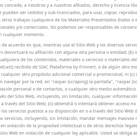
s concede, a nosotros y a nuestros afiliados, derecho y licencia lib
 pueden ser cedidos y sub-licenciados, para usar, copiar, reproducir
en otros trabajos cualquiera de los Materiales Presentados (todos o
ocionales y/o comerciales. No podemos ser responsables de conser
en cualquier momento.
de acuerdo en que, mientras use el Sitio Web y los diversos servici
i desvirtuará su afiliación con alguna otra persona o entidad; (b)
alquiera de los contenidos, materiales o servicios o materiales del
ast) recibido de SIAC Plataforma by Frinnert. o de algún otro modo
 cualquier otro propósito adicional comercial o promocional; ni (c)
en navegar por la red, en "raspar (scraping) la pantalla", "raspar (
mación personal o de contactos, o cualquier otro medio automático 
ravés del Sitio Web, incluyendo, sin limitación, cualquier informac
o a través del Sitio Web; (ii) obtendrá o intentará obtener acceso 
o los servicios puestos a su disposición en o a través del Sitio We
os servicios, incluyendo, sin limitación, mandar mensajes masivos no
eb en violación de la propiedad intelectual o de otros derechos lega
l Sitio Web en violación de cualquier ley aplicable. Usted se obliga 