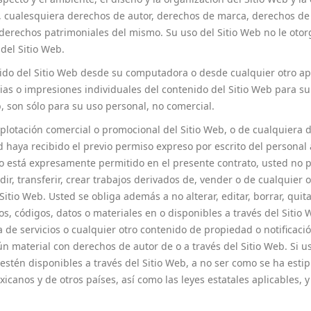
 a, cualesquiera derechos de autor, derechos de marca, derechos d
 derechos patrimoniales del mismo. Su uso del Sitio Web no le oto
del Sitio Web.
enido del Sitio Web desde su computadora o desde cualquier otro a
ias o impresiones individuales del contenido del Sitio Web para su
b, son sólo para su uso personal, no comercial.
xplotación comercial o promocional del Sitio Web, o de cualquiera de
d haya recibido el previo permiso expreso por escrito del person
 está expresamente permitido en el presente contrato, usted no pu
fundir, transferir, crear trabajos derivados de, vender o de cualquie
Sitio Web. Usted se obliga además a no alterar, editar, borrar, quit
s, códigos, datos o materiales en o disponibles a través del Sitio We
a de servicios o cualquier otro contenido de propiedad o notifica
material con derechos de autor de o a través del Sitio Web. Si ust
estén disponibles a través del Sitio Web, a no ser como se ha esti
icanos y de otros países, así como las leyes estatales aplicables, 