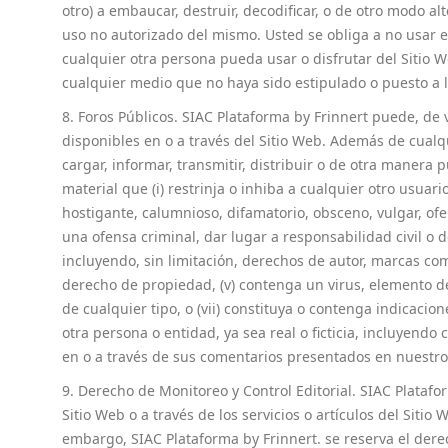
otro) a embaucar, destruir, decodificar, o de otro modo al
uso no autorizado del mismo. Usted se obliga a no usar e
cualquier otra persona pueda usar o disfrutar del Sitio 
cualquier medio que no haya sido estipulado o puesto a l
8. Foros Públicos. SIAC Plataforma by Frinnert puede, de v
disponibles en o a través del Sitio Web. Además de cualq
cargar, informar, transmitir, distribuir o de otra manera p
material que (i) restrinja o inhiba a cualquier otro usuari
hostigante, calumnioso, difamatorio, obsceno, vulgar, ofe
una ofensa criminal, dar lugar a responsabilidad civil o de 
incluyendo, sin limitación, derechos de autor, marcas com
derecho de propiedad, (v) contenga un virus, elemento d
de cualquier tipo, o (vii) constituya o contenga indicaci
otra persona o entidad, ya sea real o ficticia, incluyen
en o a través de sus comentarios presentados en nuestro
9. Derecho de Monitoreo y Control Editorial. SIAC Platafor
Sitio Web o a través de los servicios o artículos del Siti
embargo, SIAC Plataforma by Frinnert. se reserva el der