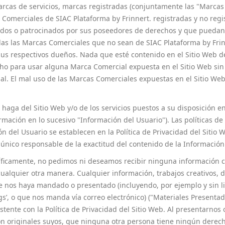
rcas de servicios, marcas registradas (conjuntamente las "Marcas 
 Comerciales de SIAC Plataforma by Frinnert. registradas y no regi
iados o patrocinados por sus poseedores de derechos y que puedan
s las Marcas Comerciales que no sean de SIAC Plataforma by Frinn
e sus respectivos dueños. Nada que esté contenido en el Sitio Web 
ho para usar alguna Marca Comercial expuesta en el Sitio Web sin 
 El mal uso de las Marcas Comerciales expuestas en el Sitio Web o 
 haga del Sitio Web y/o de los servicios puestos a su disposición e
rmación en lo sucesivo "Información del Usuario"). Las políticas d
ón del Usuario se establecen en la Política de Privacidad del Sitio
 único responsable de la exactitud del contenido de la Información
íficamente, no pedimos ni deseamos recibir ninguna información con
 cualquier otra manera. Cualquier información, trabajos creativos,
ue nos haya mandado o presentado (incluyendo, por ejemplo y sin l
gs’, o que nos manda vía correo electrónico) ("Materiales Presenta
ente con la Política de Privacidad del Sitio Web. Al presentarnos 
n originales suyos, que ninguna otra persona tiene ningún derecho