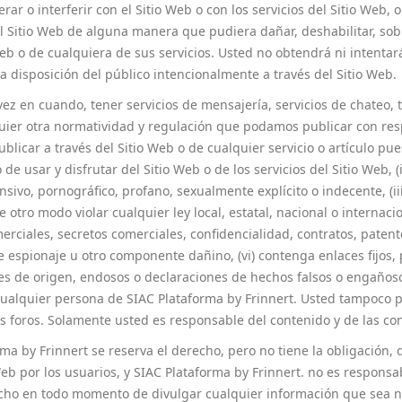
terar o interferir con el Sitio Web o con los servicios del Sitio Web
l Sitio Web de alguna manera que pudiera dañar, deshabilitar, sobre
Web o de cualquiera de sus servicios. Usted no obtendrá ni intentar
a disposición del público intencionalmente a través del Sitio Web.
ez en cuando, tener servicios de mensajería, servicios de chateo, ta
uier otra normatividad y regulación que podamos publicar con respe
ublicar a través del Sitio Web o de cualquier servicio o artículo pue
o de usar y disfrutar del Sitio Web o de los servicios del Sitio Web, 
nsivo, pornográfico, profano, sexualmente explícito o indecente, (ii
otro modo violar cualquier ley local, estatal, nacional o internacion
erciales, secretos comerciales, confidencialidad, contratos, paten
e espionaje u otro componente dañino, (vi) contenga enlaces fijos
ones de origen, endosos o declaraciones de hechos falsos o engaños
do cualquier persona de SIAC Plataforma by Frinnert. Usted tampoco
s foros. Solamente usted es responsable del contenido y de las co
ma by Frinnert se reserva el derecho, pero no tiene la obligación, 
o Web por los usuarios, y SIAC Plataforma by Frinnert. no es respons
echo en todo momento de divulgar cualquier información que sea ne