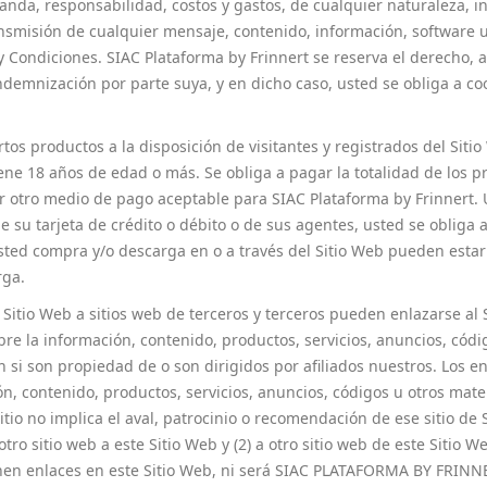
emanda, responsabilidad, costos y gastos, de cualquier naturaleza,
nsmisión de cualquier mensaje, contenido, información, software u 
y Condiciones. SIAC Plataforma by Frinnert se reserva el derecho, a
ndemnización por parte suya, y en dicho caso, usted se obliga a co
os productos a la disposición de visitantes y registrados del Siti
ne 18 años de edad o más. Se obliga a pagar la totalidad de los p
r otro medio de pago aceptable para SIAC Plataforma by Frinnert. U
de su tarjeta de crédito o débito o de sus agentes, usted se obliga
ted compra y/o descarga en o a través del Sitio Web pueden estar 
rga.
 Sitio Web a sitios web de terceros y terceros pueden enlazarse al 
e la información, contenido, productos, servicios, anuncios, cód
 si son propiedad de o son dirigidos por afiliados nuestros. Los enl
ón, contenido, productos, servicios, anuncios, códigos u otros mate
itio no implica el aval, patrocinio o recomendación de ese sitio de
tro sitio web a este Sitio Web y (2) a otro sitio web de este Sitio 
onen enlaces en este Sitio Web, ni será SIAC PLATAFORMA BY FRINNE