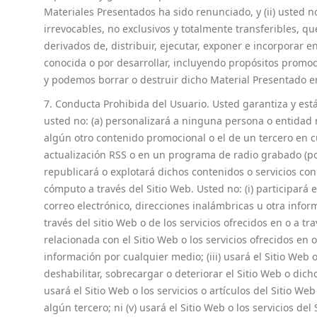
Materiales Presentados ha sido renunciado, y (ii) usted no
irrevocables, no exclusivos y totalmente transferibles, que
derivados de, distribuir, ejecutar, exponer e incorporar 
conocida o por desarrollar, incluyendo propósitos prom
y podemos borrar o destruir dicho Material Presentado 
7. Conducta Prohibida del Usuario. Usted garantiza y está 
usted no: (a) personalizará a ninguna persona o entidad n
algún otro contenido promocional o el de un tercero en cu
actualización RSS o en un programa de radio grabado (podc
republicará o explotará dichos contenidos o servicios con
cómputo a través del Sitio Web. Usted no: (i) participará 
correo electrónico, direcciones inalámbricas u otra infor
través del sitio Web o de los servicios ofrecidos en o a t
relacionada con el Sitio Web o los servicios ofrecidos en 
información por cualquier medio; (iii) usará el Sitio Web 
deshabilitar, sobrecargar o deteriorar el Sitio Web o dich
usará el Sitio Web o los servicios o artículos del Sitio W
algún tercero; ni (v) usará el Sitio Web o los servicios de