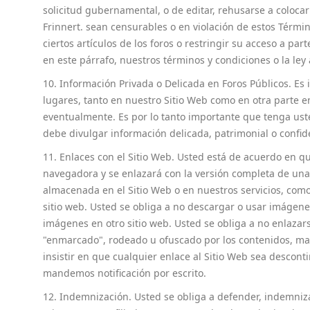
solicitud gubernamental, o de editar, rehusarse a coloca
Frinnert. sean censurables o en violación de estos Térmi
ciertos artículos de los foros o restringir su acceso a pa
en este párrafo, nuestros términos y condiciones o la ley 
10. Información Privada o Delicada en Foros Públicos. E
lugares, tanto en nuestro Sitio Web como en otra parte e
eventualmente. Es por lo tanto importante que tenga uste
debe divulgar información delicada, patrimonial o confid
11. Enlaces con el Sitio Web. Usted está de acuerdo en qu
navegadora y se enlazará con la versión completa de un
almacenada en el Sitio Web o en nuestros servicios, com
sitio web. Usted se obliga a no descargar o usar imágenes
imágenes en otro sitio web. Usted se obliga a no enlazars
"enmarcado", rodeado u ofuscado por los contenidos, mat
insistir en que cualquier enlace al Sitio Web sea descont
mandemos notificación por escrito.
12. Indemnización. Usted se obliga a defender, indemniza