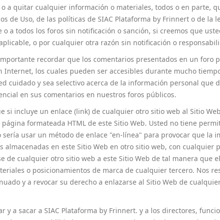
r o a quitar cualquier información o materiales, todos o en parte,
nos de Uso, de las políticas de SIAC Plataforma by Frinnert o de la
rte o a todos los foros sin notificación o sanción, si creemos que us
aplicable, o por cualquier otra razón sin notificación o responsabil
s importante recordar que los comentarios presentados en un foro
n Internet, los cuales pueden ser accesibles durante mucho tiempo 
d cuidado y sea selectivo acerca de la información personal que di
encial en sus comentarios en nuestros foros públicos.
e si incluye un enlace (link) de cualquier otro sitio web al Sitio W
a página formateada HTML de este Sitio Web. Usted no tiene perm
o sería usar un método de enlace "en-línea" para provocar que la
 almacenadas en este Sitio Web en otro sitio web, con cualquier pr
e de cualquier otro sitio web a este Sitio Web de tal manera que el
eriales o posicionamientos de marca de cualquier tercero. Nos re
inuado y a revocar su derecho a enlazarse al Sitio Web de cualquie
r y a sacar a SIAC Plataforma by Frinnert. y a los directores, fun