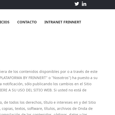
ICIOS
CONTACTO
INTRANET FRINNERT
iera de los contenidos disponibles por o a través de este
C PLATAFORMA BY FRINNERT" o "Nosotros") ha puesto a su
otificación, sólo publicando los cambios en el Sitio
E A SU USO DEL SITIO WEB. Si usted no está de
 de todos los derechos, título e intereses en y del Sitio
 copias, textos, software, títulos, archivos de Onda de
 compilación de los contenidos, códigos, datos y los